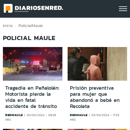
Click acá para ir directamente al contenido
Inicio
Policial
Maule
POLICIAL MAULE
Tragedia en Peñalolén:
Prisión preventiva
Motorista pierde la
para mujer que
vida en fatal
abandonó a bebé en
accidente de tránsito
Recoleta
REDMAULE
REDMAULE
04/04/2024 - 09:46
03/04/2024 - 17:33
HRS
HRS