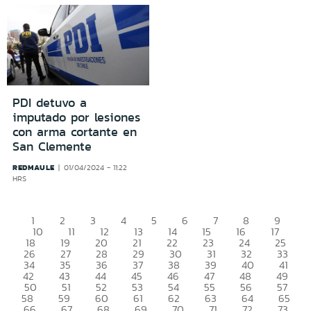
PDI detuvo a
imputado por lesiones
con arma cortante en
San Clemente
REDMAULE
01/04/2024 - 11:22
HRS
1
2
3
4
5
6
7
8
9
10
11
12
13
14
15
16
17
18
19
20
21
22
23
24
25
26
27
28
29
30
31
32
33
34
35
36
37
38
39
40
41
42
43
44
45
46
47
48
49
50
51
52
53
54
55
56
57
58
59
60
61
62
63
64
65
66
67
68
69
70
71
72
73