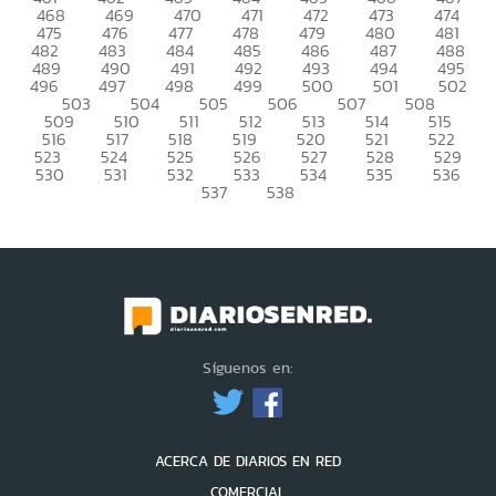
468
469
470
471
472
473
474
475
476
477
478
479
480
481
482
483
484
485
486
487
488
489
490
491
492
493
494
495
496
497
498
499
500
501
502
503
504
505
506
507
508
509
510
511
512
513
514
515
516
517
518
519
520
521
522
523
524
525
526
527
528
529
530
531
532
533
534
535
536
537
538
Síguenos en:
ACERCA DE DIARIOS EN RED
COMERCIAL