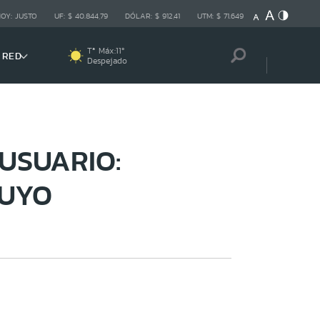
HOY:
JUSTO
UF:
$ 40.844,79
DÓLAR:
$ 912,41
UTM:
$ 71.649
Tª Máx:
11
º
 RED
Despejado
USUARIO:
TUYO