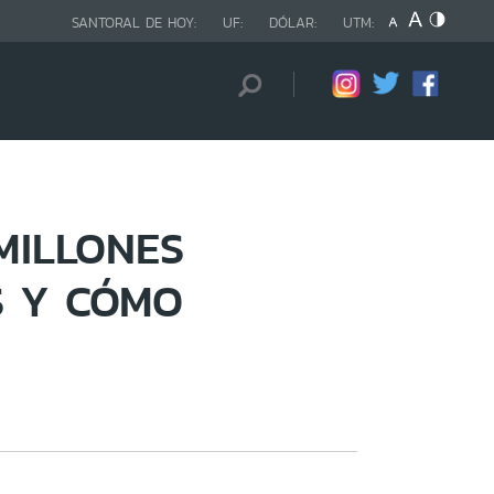
SANTORAL DE HOY:
UF:
DÓLAR:
UTM:
 MILLONES
S Y CÓMO