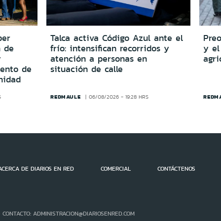
per
Talca activa Código Azul ante el
Preo
n de
frío: intensifican recorridos y
y el
y
atención a personas en
agri
iento de
situación de calle
nidad
REDMAULE
REDM
S
06/08/2026 - 19:28 HRS
ACERCA DE DIARIOS EN RED
COMERCIAL
CONTÁCTENOS
- CONTACTO: ADMINISTRACION@DIARIOSENRED.COM