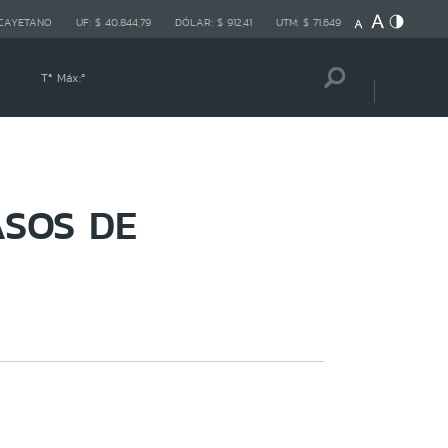
 CAYETANO
UF:
$ 40.844,79
DÓLAR:
$ 912,41
UTM:
$ 71.649
Tª Máx:
º
ASOS DE