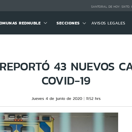
SANTORAL DE HOY:
SIXTO,
OMUNAS REDNUBLE
SECCIONES
AVISOS LEGALES
REPORTÓ 43 NUEVOS C
COVID-19
Jueves 4 de junio de 2020
11:52 hrs