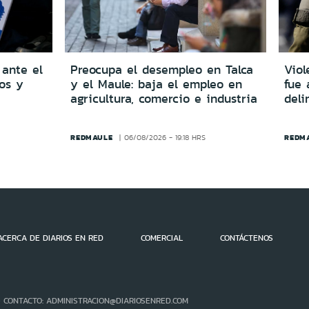
 ante el
Preocupa el desempleo en Talca
Viol
dos y
y el Maule: baja el empleo en
fue 
agricultura, comercio e industria
del
REDMAULE
REDM
06/08/2026 - 19:18 HRS
ACERCA DE DIARIOS EN RED
COMERCIAL
CONTÁCTENOS
- CONTACTO: ADMINISTRACION@DIARIOSENRED.COM