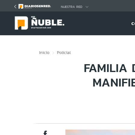
Click acá para ir directamente al contenido
NUESTRA RED
C
Inicio
Policial
FAMILIA
MANIFI