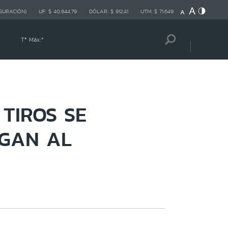
GURACIÓN)
UF:
$ 40.844,79
DÓLAR:
$ 912,41
UTM:
$ 71.649
Tª Máx:
º
TIROS SE
NGAN AL