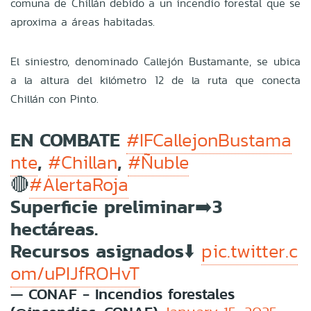
comuna de Chillán debido a un incendio forestal que se
aproxima a áreas habitadas.
El siniestro, denominado Callejón Bustamante, se ubica
a la altura del kilómetro 12 de la ruta que conecta
Chillán con Pinto.
EN COMBATE
#IFCallejonBustama
,
,
nte
#Chillan
#Ñuble
🔴
#AlertaRoja
Superficie preliminar➡️3
hectáreas.
Recursos asignados⬇️
pic.twitter.c
om/uPIJfROHvT
— CONAF - Incendios forestales