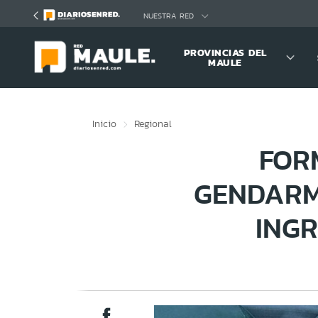
Click acá para ir directamente al contenido
NUESTRA RED
PROVINCIAS DEL
MAULE
Inicio
Regional
FOR
GENDARM
ING