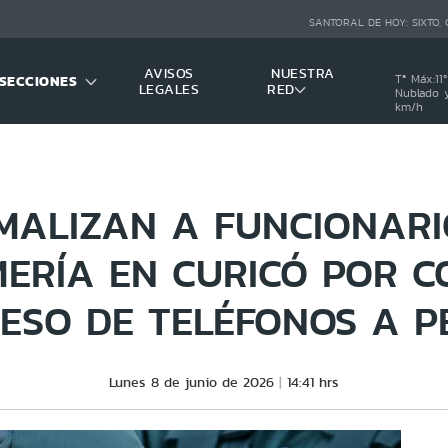
SANTORAL DE HOY:
SIXTO,
AVISOS
NUESTRA
SECCIONES
Tª Máx:
11
º
LEGALES
RED
Nublado y
km/h
MALIZAN A FUNCIONARI
ERÍA EN CURICÓ POR C
RESO DE TELÉFONOS A P
Lunes 8 de junio de 2026
14:41 hrs