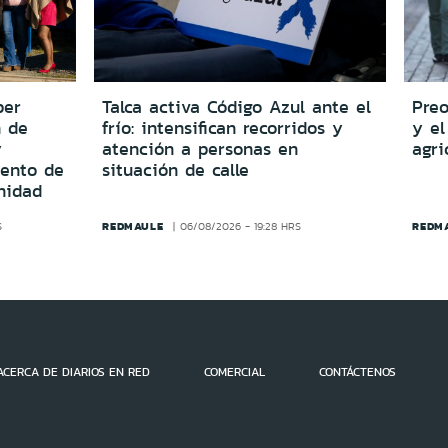
per
Talca activa Código Azul ante el
Preo
n de
frío: intensifican recorridos y
y el
y
atención a personas en
agri
iento de
situación de calle
nidad
REDMAULE
REDM
S
06/08/2026 - 19:28 HRS
ACERCA DE DIARIOS EN RED
COMERCIAL
CONTÁCTENOS